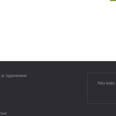
k je Appartement
Niks leuks 
rland