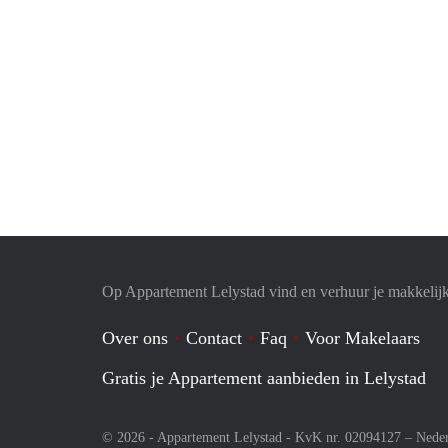
Op Appartement Lelystad vind en verhuur je makkelij
Over ons
Contact
Faq
Voor Makelaars
Gratis je Appartement aanbieden in Lelystad
© 2026 - Appartement Lelystad - KvK nr. 02094127 –
Nede