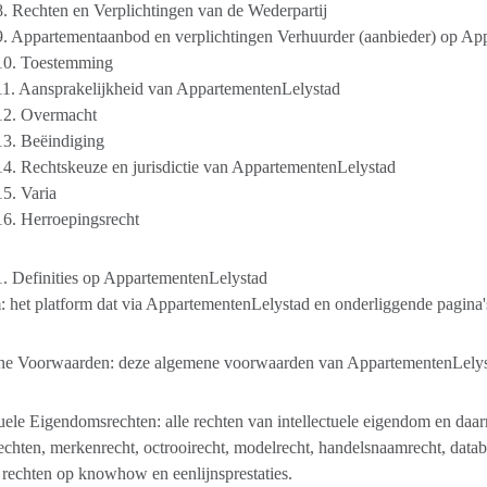
8. Rechten en Verplichtingen van de Wederpartij
9. Appartementaanbod en verplichtingen Verhuurder (aanbieder) op Ap
 10. Toestemming
11. Aansprakelijkheid van AppartementenLelystad
 12. Overmacht
13. Beëindiging
14. Rechtskeuze en jurisdictie van AppartementenLelystad
15. Varia
16. Herroepingsrecht
1. Definities op AppartementenLelystad
: het platform dat via AppartementenLelystad en onderliggende pagina's
e Voorwaarden: deze algemene voorwaarden van AppartementenLelys
tuele Eigendomsrechten: alle rechten van intellectuele eigendom en daa
echten, merkenrecht, octrooirecht, modelrecht, handelsnaamrecht, data
rechten op knowhow en eenlijnsprestaties.