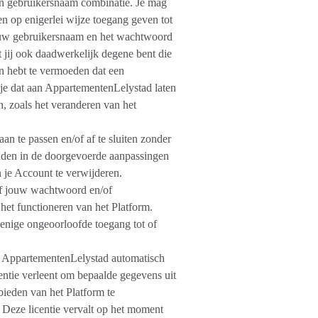
en gebruikersnaam combinatie. Je mag
n op enigerlei wijze toegang geven tot
 jouw gebruikersnaam en het wachtwoord
jij ook daadwerkelijk degene bent die
n hebt te vermoeden dat een
e dat aan AppartementenLelystad laten
n, zoals het veranderen van het
aan te passen en/of af te sluiten zonder
vinden in de doorgevoerde aanpassingen
n je Account te verwijderen.
of jouw wachtwoord en/of
 het functioneren van het Platform.
 enige ongeoorloofde toegang tot of
an AppartementenLelystad automatisch
entie verleent om bepaalde gegevens uit
bieden van het Platform te
Deze licentie vervalt op het moment