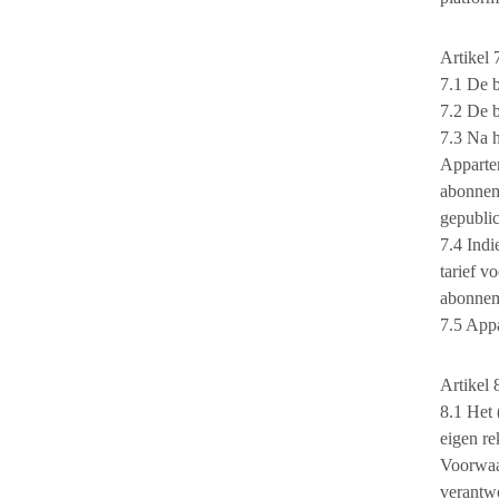
Artikel 
7.1 De b
7.2 De b
7.3 Na 
Apparte
abonneme
gepubli
7.4 Indi
tarief v
abonnem
7.5 Appa
Artikel 
8.1 Het 
eigen re
Voorwaar
verantwo