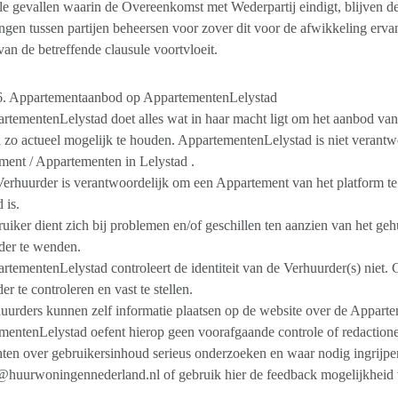
lle gevallen waarin de Overeenkomst met Wederpartij eindigt, blijve
ngen tussen partijen beheersen voor zover dit voor de afwikkeling ervan 
van de betreffende clausule voortvloeit.
 6. Appartementaanbod op AppartementenLelystad
rtementenLelystad doet alles wat in haar macht ligt om het aanbod va
 zo actueel mogelijk te houden. AppartementenLelystad is niet verantwo
ent / Appartementen in Lelystad .
erhuurder is verantwoordelijk om een Appartement van het platform t
 is.
uiker dient zich bij problemen en/of geschillen ten aanzien van het gehuu
der te wenden.
rtementenLelystad controleert de identiteit van de Verhuurder(s) niet. Ge
er te controleren en vast te stellen.
uurders kunnen zelf informatie plaatsen op de website over de Apparte
entenLelystad oefent hierop geen voorafgaande controle of redactione
hten over gebruikersinhoud serieus onderzoeken en waar nodig ingrijp
o@huurwoningennederland.nl of gebruik hier de feedback mogelijkheid
.