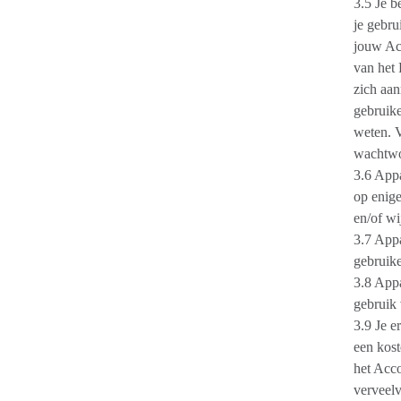
3.5 Je b
je gebru
jouw Acc
van het 
zich aa
gebruik
weten. V
wachtwo
3.6 Appa
op enige
en/of wi
3.7 Appa
gebruike
3.8 Appa
gebruik 
3.9 Je e
een kost
het Acco
verveelv