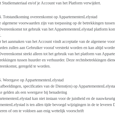
et Studiemateriaal en/of je Account van het Platform verwijdert.
 4. Totstandkoming overeenkomst op AppartementenLelystad
e algemene voorwaarden zijn van toepassing op de betrekkingen tusse
vereenkomst tot gebruik van het AppartementenLelystad platform komt
.
r het aanmaken van het Account vindt acceptatie van de algemene voo
den zullen aan Gebruiker vooraf verstrekt worden en kan altijd worden
vereenkomst strekt alleen tot het gebruik van het platform van Apparte
rekkingen tussen huurder en verhuurder. Deze rechtsbetrekkingen dien
reenkomst, geregeld te worden.
 5. Weergave op AppartementenLelystad
 afbeeldingen, specificaties van de Dienst(en) op AppartementenLelystad
ke gelden als een weergave bij benadering
rtementenLelystad kan niet instaan voor de juistheid en de nauwkeuri
entenLelystad is ten allen tijde bevoegd wijzigingen in de te leveren D
teren of om te voldoen aan enig wettelijk voorschrift