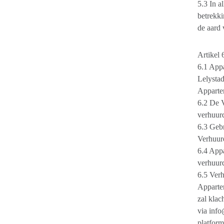
5.3 In a
betrekki
de aard 
Artikel
6.1 Appa
Lelystad
Appartem
6.2 De V
verhuurd
6.3 Gebr
Verhuur
6.4 Appa
verhuurd
6.5 Verh
Appartem
zal klac
via inf
platform