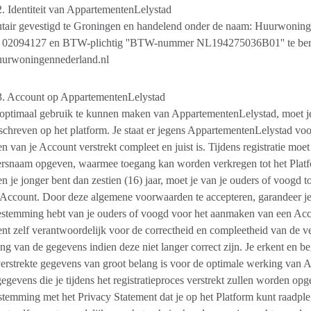
2. Identiteit van AppartementenLelystad
tutair gevestigd te Groningen en handelend onder de naam: Huurwon
02094127 en BTW-plichtig ''BTW-nummer NL194275036B01'' te ber
urwoningennederland.nl
 3. Account op AppartementenLelystad
optimaal gebruik te kunnen maken van AppartementenLelystad, moet 
schreven op het platform. Je staat er jegens AppartementenLelystad voor 
 van je Account verstrekt compleet en juist is. Tijdens registratie mo
ersnaam opgeven, waarmee toegang kan worden verkregen tot het Plat
en je jonger bent dan zestien (16) jaar, moet je van je ouders of voog
Account. Door deze algemene voorwaarden te accepteren, garandeer je da
estemming hebt van je ouders of voogd voor het aanmaken van een Acc
ent zelf verantwoordelijk voor de correctheid en compleetheid van de v
ng van de gegevens indien deze niet langer correct zijn. Je erkent en be
erstrekte gegevens van groot belang is voor de optimale werking van 
egevens die je tijdens het registratieproces verstrekt zullen worden op
temming met het Privacy Statement dat je op het Platform kunt raadple