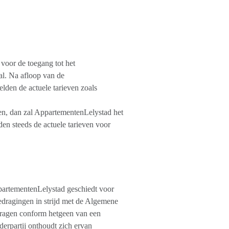
oor de toegang tot het
l. Na afloop van de
den de actuele tarieven zoals
en, dan zal AppartementenLelystad het
en steeds de actuele tarieven voor
ppartementenLelystad geschiedt voor
edragingen in strijd met de Algemene
dragen conform hetgeen van een
erpartij onthoudt zich ervan