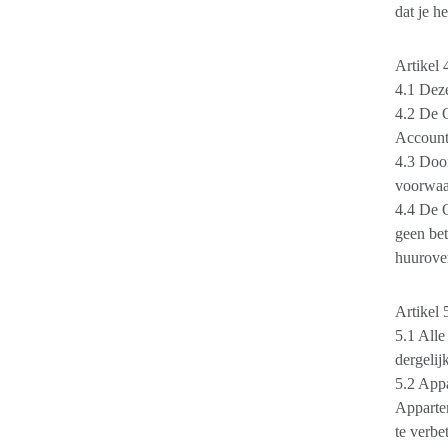
dat je h
Artikel
4.1 Dez
4.2 De O
Account
4.3 Doo
voorwaar
4.4 De O
geen bet
huurove
Artikel
5.1 Alle
dergelij
5.2 Appa
Appartem
te verbe