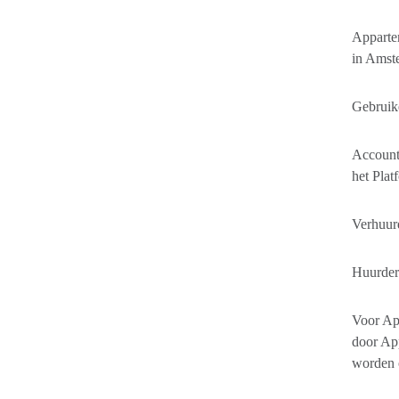
Apparte
in Amst
Gebruike
Account:
het Plat
Verhuurd
Huurder:
Voor Ap
door App
worden 