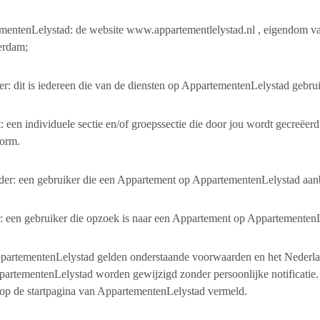
mentenLelystad: de website www.appartementlelystad.nl , eigendom 
erdam;
r: dit is iedereen die van de diensten op AppartementenLelystad gebru
 een individuele sectie en/of groepssectie die door jou wordt gecreëer
form.
er: een gebruiker die een Appartement op AppartementenLelystad aanb
 een gebruiker die opzoek is naar een Appartement op AppartementenL
partementenLelystad gelden onderstaande voorwaarden en het Nederl
artementenLelystad worden gewijzigd zonder persoonlijke notificatie
op de startpagina van AppartementenLelystad vermeld.