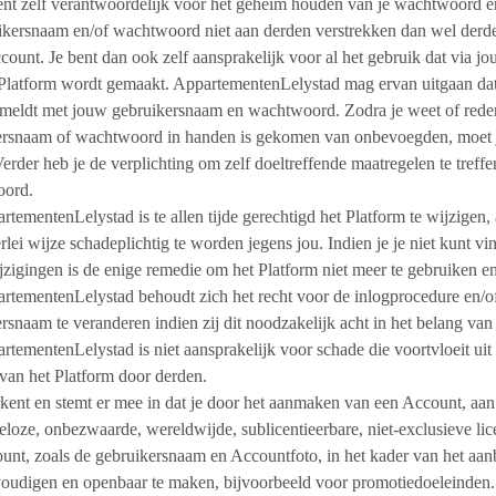
ent zelf verantwoordelijk voor het geheim houden van je wachtwoord 
ikersnaam en/of wachtwoord niet aan derden verstrekken dan wel derde
ount. Je bent dan ook zelf aansprakelijk voor al het gebruik dat via
Platform wordt gemaakt. AppartementenLelystad mag ervan uitgaan dat 
nmeldt met jouw gebruikersnaam en wachtwoord. Zodra je weet of rede
ersnaam of wachtwoord in handen is gekomen van onbevoegden, moet j
erder heb je de verplichting om zelf doeltreffende maatregelen te treffe
ord.
rtementenLelystad is te allen tijde gerechtigd het Platform te wijzigen, 
rlei wijze schadeplichtig te worden jegens jou. Indien je je niet kunt 
jzigingen is de enige remedie om het Platform niet meer te gebruiken e
rtementenLelystad behoudt zich het recht voor de inlogprocedure en/
rsnaam te veranderen indien zij dit noodzakelijk acht in het belang van
rtementenLelystad is niet aansprakelijk voor schade die voortvloeit uit
van het Platform door derden.
rkent en stemt er mee in dat je door het aanmaken van een Account, a
eloze, onbezwaarde, wereldwijde, sublicentieerbare, niet-exclusieve lic
unt, zoals de gebruikersnaam en Accountfoto, in het kader van het aan
oudigen en openbaar te maken, bijvoorbeeld voor promotiedoeleinden. 