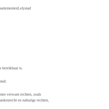
partementenLelystad
 bereikbaar is.
tad;
rmee verwant rechten, zoals
bankenrecht en naburige rechten,