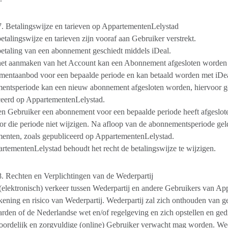
7. Betalingswijze en tarieven op AppartementenLelystad
etalingswijze en tarieven zijn vooraf aan Gebruiker verstrekt.
etaling van een abonnement geschiedt middels iDeal.
het aanmaken van het Account kan een Abonnement afgesloten worden v
mentaanbod voor een bepaalde periode en kan betaald worden met iDea
ntsperiode kan een nieuw abonnement afgesloten worden, hiervoor gel
ceerd op AppartementenLelystad.
en Gebruiker een abonnement voor een bepaalde periode heeft afgeslot
oor die periode niet wijzigen. Na afloop van de abonnementsperiode geld
enten, zoals gepubliceerd op AppartementenLelystad.
rtementenLelystad behoudt het recht de betalingswijze te wijzigen.
8. Rechten en Verplichtingen van de Wederpartij
(elektronisch) verkeer tussen Wederpartij en andere Gebruikers van A
kening en risico van Wederpartij. Wederpartij zal zich onthouden van g
den of de Nederlandse wet en/of regelgeving en zich opstellen en ge
ordelijk en zorgvuldige (online) Gebruiker verwacht mag worden. Wed