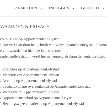
AANMELDEN
INLOGGEN
GEZOCHT
WAARDEN & PRIVACY
ARDEN op AppartementenLelystad
uiker verklaart door het gebruik van www.appartementlelystad.nl ken
e voorwaarden en hiermee in te stemmen.
artementlelystad.nl wordt hierna vermeld als AppartementenLelystad.
1. Definities op AppartementenLelystad
2. Identiteit van AppartementenLelystad
 3. Account op AppartementenLelystad
 4. Totstandkoming overeenkomst op AppartementenLelystad
 5. Weergave op AppartementenLelystad
 6. Appartementaanbod op AppartementenLelystad
7. Betalingswijze en tarieven op AppartementenLelystad