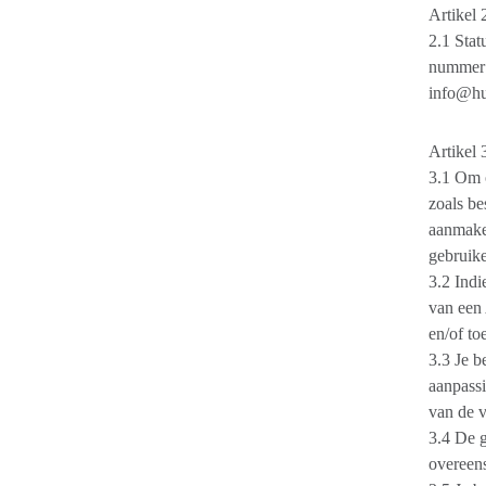
Artikel 
2.1 Sta
nummer 
info@hu
Artikel
3.1 Om 
zoals be
aanmaken
gebruik
3.2 Indi
van een 
en/of to
3.3 Je b
aanpassi
van de v
3.4 De g
overeens