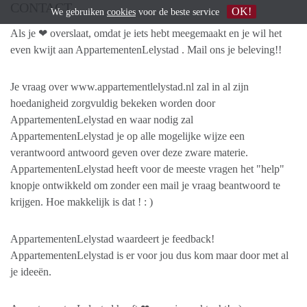
CONTACT
OK!
We gebruiken
cookies
voor de beste service
Als je ❤ overslaat, omdat je iets hebt meegemaakt en je wil het
even kwijt aan AppartementenLelystad . Mail ons je beleving!!
Je vraag over www.appartementlelystad.nl zal in al zijn
hoedanigheid zorgvuldig bekeken worden door
AppartementenLelystad en waar nodig zal
AppartementenLelystad je op alle mogelijke wijze een
verantwoord antwoord geven over deze zware materie.
AppartementenLelystad heeft voor de meeste vragen het "help"
knopje ontwikkeld om zonder een mail je vraag beantwoord te
krijgen. Hoe makkelijk is dat ! : )
AppartementenLelystad waardeert je feedback!
AppartementenLelystad is er voor jou dus kom maar door met al
je ideeën.