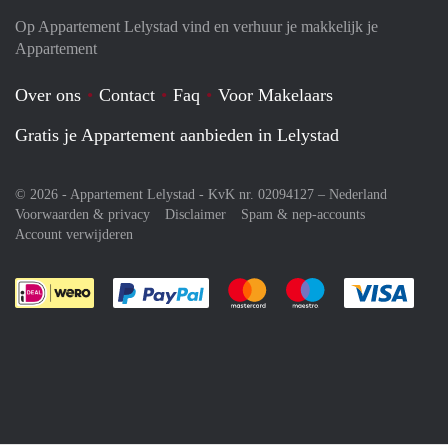
Op Appartement Lelystad vind en verhuur je makkelijk je
Appartement
Over ons
Contact
Faq
Voor Makelaars
Gratis je Appartement aanbieden in Lelystad
© 2026 - Appartement Lelystad - KvK nr. 02094127 –
Nederland
Voorwaarden & privacy
Disclaimer
Spam & nep-accounts
Account verwijderen
Je rekent gemakkelijk af met Paypal
Je rekent gemakkelijk af met M
Je rekent gemakkelij
Je re