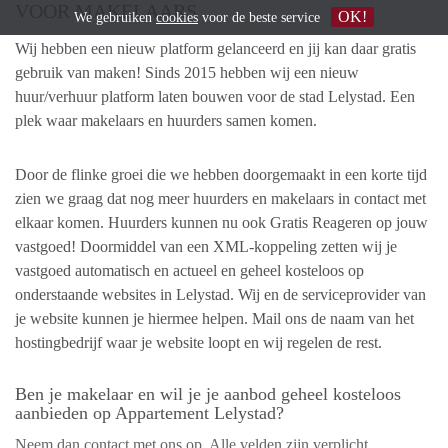
VOOR MAKELAARS
OK!
We gebruiken
cookies
voor de beste service
Wij hebben een nieuw platform gelanceerd en jij kan daar gratis
gebruik van maken! Sinds 2015 hebben wij een nieuw
huur/verhuur platform laten bouwen voor de stad Lelystad. Een
plek waar makelaars en huurders samen komen.
Door de flinke groei die we hebben doorgemaakt in een korte tijd
zien we graag dat nog meer huurders en makelaars in contact met
elkaar komen. Huurders kunnen nu ook Gratis Reageren op jouw
vastgoed! Doormiddel van een XML-koppeling zetten wij je
vastgoed automatisch en actueel en geheel kosteloos op
onderstaande websites in Lelystad. Wij en de serviceprovider van
je website kunnen je hiermee helpen. Mail ons de naam van het
hostingbedrijf waar je website loopt en wij regelen de rest.
Ben je makelaar en wil je je aanbod geheel kosteloos
aanbieden op Appartement Lelystad?
Neem dan contact met ons op. Alle velden zijn verplicht.