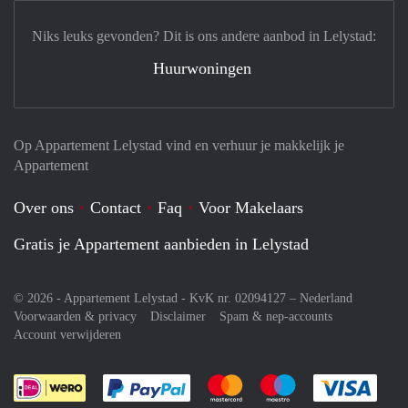
Niks leuks gevonden? Dit is ons andere aanbod in Lelystad:
Huurwoningen
Op Appartement Lelystad vind en verhuur je makkelijk je
Appartement
Over ons
Contact
Faq
Voor Makelaars
Gratis je Appartement aanbieden in Lelystad
© 2026 - Appartement Lelystad - KvK nr. 02094127 –
Nederland
Voorwaarden & privacy
Disclaimer
Spam & nep-accounts
Account verwijderen
Je rekent gemakkelijk af met Paypal
Je rekent gemakkelijk af met M
Je rekent gemakkelij
Je re