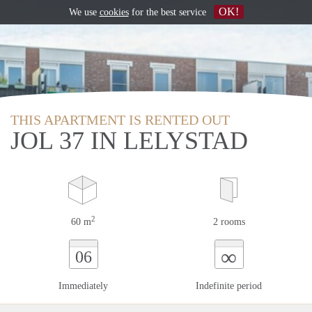
OK!
We use
cookies
for the best service
THIS APARTMENT IS RENTED OUT
JOL 37 IN LELYSTAD
2
60 m
2 rooms
∞
06
Immediately
Indefinite period