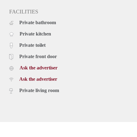
- De huurprijs is exclusief gas, water, elektra, tv, internet en
gemeentelijke belastingen
FACILITIES
- Waarborgsom van 2 maanden huur a € 1.990,--
Private bathroom
Nieuwsgierig naar dit appartement of wilt u meer informatie
over andere woningen welke wij aanbieden? Neem contact
Private kitchen
op met RvE Wonen via info@rvewonen.nl
Private toilet
Private front door
Ask the advertiser
Ask the advertiser
Private living room