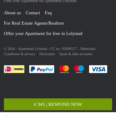
Find your Apartment on Apartment Lelystad
About us
Contact
Faq
For Real Estate Agents/Realtors
Offer your Apartment for free in Lelystad
© 2026 - Apartment Lelystad - CC no. 02094127 –
Nederland
Conditions & privacy
Disclaimer
Spam & fake-accounts
Pay easily with :payment method
Pay easily with :payment meth
Pay easily with :pay
Pay e
€ 945 | RESPOND NOW