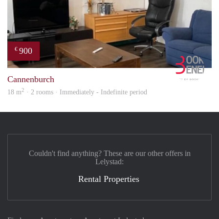
900
€
Book
Cannenburch
2
18 m
· 2 rooms · Immediately - Indefinite period
Couldn't find anything? These are our other offers in
Lelystad:
Rental Properties