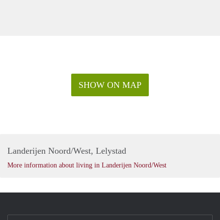
#ruysonlinemarketing #growthhacking #kenjeklant
#digitalfirst #givemetimeandthenwellclimb
SHOW ON MAP
Landerijen Noord/West, Lelystad
More information about living in Landerijen Noord/West