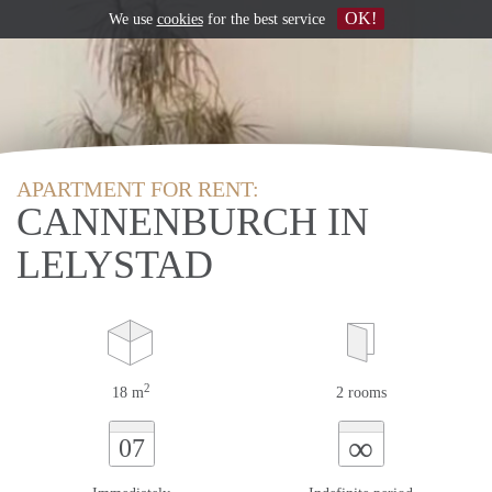
OK!
We use
cookies
for the best service
APARTMENT FOR RENT:
CANNENBURCH IN
LELYSTAD
2
18 m
2 rooms
∞
07