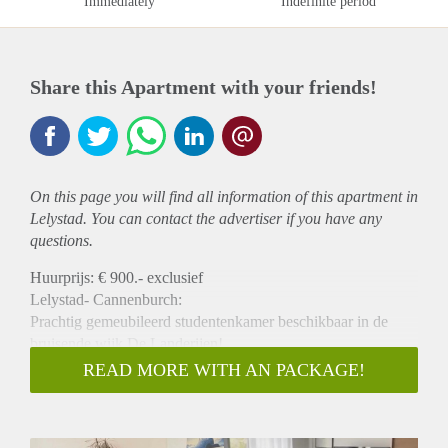
Immediately
Indefinite period
Share this Apartment with your friends!
On this page you will find all information of this
apartment
in
Lelystad. You can contact the advertiser if you have any
questions.
Huurprijs: € 900.- exclusief
Lelystad- Cannenburch:
Prachtig gemeubileerd studentenkamer beschikbaar in de
bruisende wijk De Landerijen!
Welkom op Cannenburch, een fantastische locatie in Lelystad
READ MORE WITH AN PACKAGE!
waar je kunt genieten van het comfortabele stadsleven. Dit
ruime appartement op de tweede verdieping is perfect voor
alleenstaanden, studenten of werkenden die op zoek zijn naar