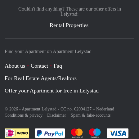
Couldn't find anything? These are our other offers in
Lelystad:
Rental Properties
Find your Apartment on Apartment Lelystad
About us
Contact
Faq
For Real Estate Agents/Realtors
Offer your Apartment for free in Lelystad
© 2026 - Apartment Lelystad - CC no. 02094127 –
Nederland
Conditions & privacy
Disclaimer
Spam & fake-accounts
Pay easily with :payment method
Pay easily with :payment meth
Pay easily with :pay
Pay e